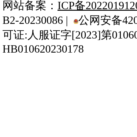
网站备案：
ICP备20220191
B2-20230086 |
公网安备4201
可证:人服证字[2023]第010
HB010620230178
929人才网
929招聘网
南方人才网
919人才网
939人才网
520人才
92
联合人才网
联合招聘网
888人才网
163人才网
163招聘网
985人才网
21
同城招聘网
毕业生求职网
域名抢注网
招聘人才网
中国直聘网
中国人才招聘网
中
直聘招聘网
人才网
武汉人才网
520人才网
28人才网
最新招聘信息
最